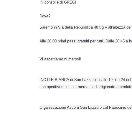
IN consolle dj GREG!
Dove?
Saremo in Via della Repubblica 48 f/g – all’altezza de
Alle 20.00 primi passi gratuiti per tutti. 
Dalle 20.45 a b
Vi aspettiamo numerosi!
 NOTTE BIANCA di San Lazzaro : dalle 19 alle 24 nel centro città pedonalizzato ci saranno negozi aperti con promozioni speciali, bar 
con aperitivi musicali, mercatini d’artigianato e prodott
Organizzazione Ascom San Lazzaro col Patrocinio de