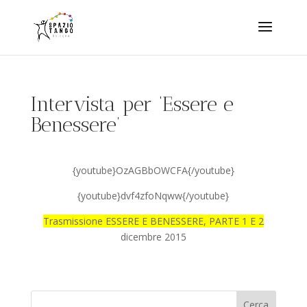
Intervista per ‘Essere e
Benessere’
{youtube}OzAGBbOWCFA{/youtube}
{youtube}dvf4zfoNqww{/youtube}
Trasmissione ESSERE E BENESSERE, PARTE 1 E 2
dicembre 2015
Cerca