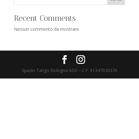
Recent Comments
Nessun commento da mostrare.
Spazio Tango Bologna ASD - C.F. 91347030370