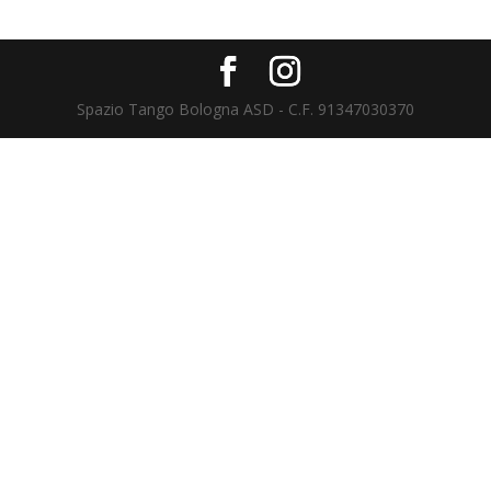
Spazio Tango Bologna ASD - C.F. 91347030370