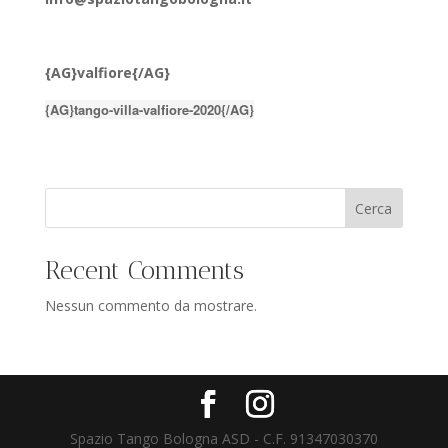
{AG}valfiore{/AG}
{AG}tango-villa-valfiore-2020{/AG}
Cerca
Recent Comments
Nessun commento da mostrare.
Spazio Tango Bologna ASD - C.F. 91347030370