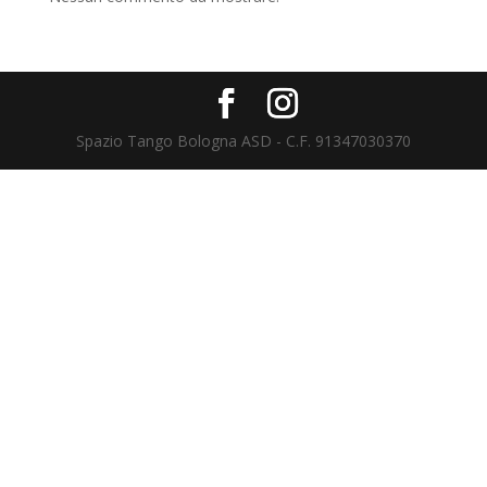
Spazio Tango Bologna ASD - C.F. 91347030370