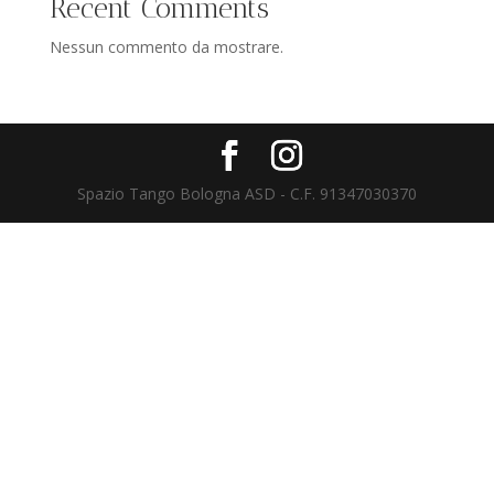
Recent Comments
Nessun commento da mostrare.
Spazio Tango Bologna ASD - C.F. 91347030370