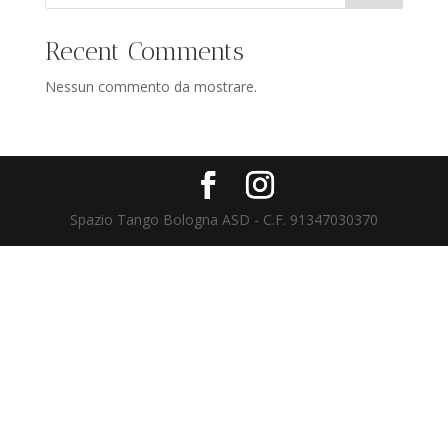
Recent Comments
Nessun commento da mostrare.
Spazio Tango Bologna ASD - C.F. 91347030370